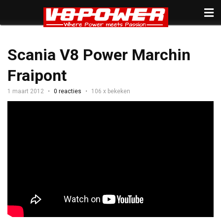
Scania V8 Power Marchin
Fraipont
1 maart 2012
0 reacties
106 x bekeken