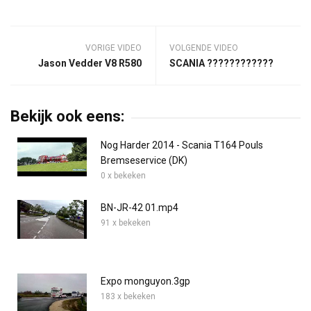
VORIGE VIDEO
VOLGENDE VIDEO
Jason Vedder V8 R580
SCANIA ????????????
Bekijk ook eens:
Nog Harder 2014 - Scania T164 Pouls
Bremseservice (DK)
0 x bekeken
BN-JR-42 01.mp4
91 x bekeken
Expo monguyon.3gp
183 x bekeken