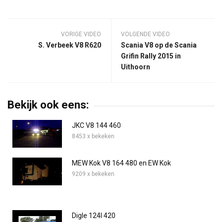
VORIGE VIDEO
VOLGENDE VIDEO
S. Verbeek V8 R620
Scania V8 op de Scania
Grifin Rally 2015 in
Uithoorn
Bekijk ook eens:
JKC V8 144 460
8453 x bekeken
MEW Kok V8 164 480 en EW Kok
9209 x bekeken
Digle 124l 420