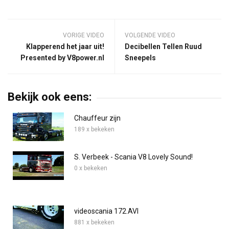
VORIGE VIDEO
VOLGENDE VIDEO
Klapperend het jaar uit!
Decibellen Tellen Ruud
Presented by V8power.nl
Sneepels
Bekijk ook eens:
Chauffeur zijn
189 x bekeken
S. Verbeek - Scania V8 Lovely Sound!
0 x bekeken
videoscania 172.AVI
881 x bekeken