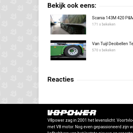
Bekijk ook eens:
Scania 143M 420 P&
171 x bekeken
Van Tuijl Decibellen T
570 x bekeken
Reacties
V8power zag in 2001 het levenslicht. Voortvlo
met V8 motor. Nog even gepassioneerd zijn wij