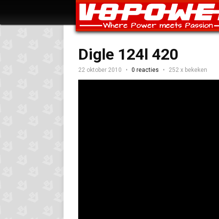
Digle 124l 420
22 oktober 2010
0 reacties
252 x bekeken