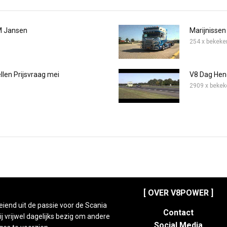
M Jansen
Marijnissen
254 x bekeke
ellen Prijsvraag mei
V8 Dag Hen
2909 x bekek
[ OVER V8POWER ]
eiend uit de passie voor de Scania
Contact
 vrijwel dagelijks bezig om andere
Social Media