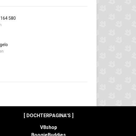
 164 580
n
gelo
en
[ DOCHTERPAGINA'S ]
V8shop
BoogieBuddies