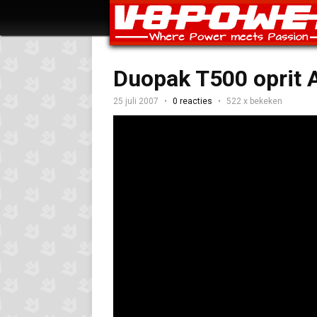
Duopak T500 oprit 
25 juli 2007
0 reacties
522 x bekeken