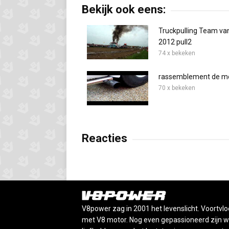
Bekijk ook eens:
Truckpulling Team v
2012 pull2
74 x bekeken
rassemblement de m
70 x bekeken
Reacties
V8power zag in 2001 het levenslicht. Voortvlo
met V8 motor. Nog even gepassioneerd zijn wij