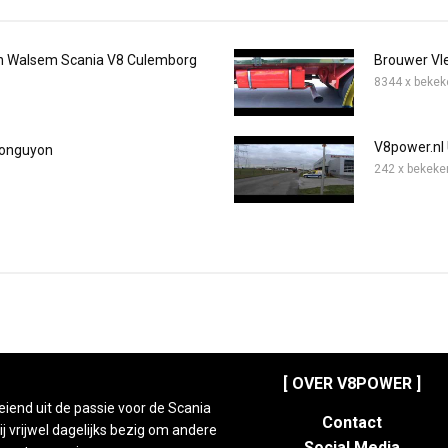
an Walsem Scania V8 Culemborg
Brouwer Vl
8344 x bekek
V8power.nl 
onguyon
242 x bekeke
[ OVER V8POWER ]
eiend uit de passie voor de Scania
Contact
 vrijwel dagelijks bezig om andere
Social Media