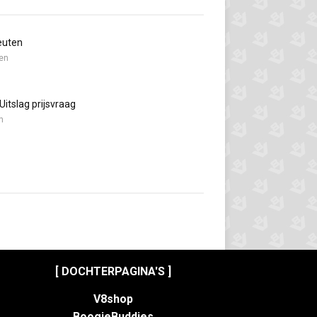
euten
en
Uitslag prijsvraag
n
[ DOCHTERPAGINA'S ]
V8shop
BoogieBuddies