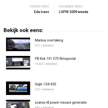
VORIGE VIDEO
VOLGENDE VIDEO
Eda trans
LOPIK 2009 weeda
Bekijk ook eens:
Markus overtaking
631 x bekeken
PB Kok 141 375 filmspecial
16362 x bekeken
Digle 124l 420
252 x bekeken
scania v8 power nieuwe generatie
885 x bekeken