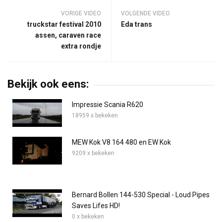
VORIGE VIDEO
VOLGENDE VIDEO
truckstar festival 2010
Eda trans
assen, caraven race
extra rondje
Bekijk ook eens:
Impressie Scania R620
18959 x bekeken
MEW Kok V8 164 480 en EW Kok
9209 x bekeken
Bernard Bollen 144-530 Special - Loud Pipes
Saves Lifes HD!
0 x bekeken