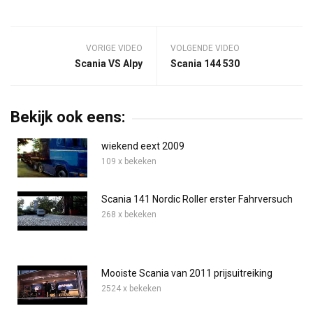
VORIGE VIDEO
VOLGENDE VIDEO
Scania VS Alpy
Scania 144 530
Bekijk ook eens:
wiekend eext 2009
109 x bekeken
Scania 141 Nordic Roller erster Fahrversuch
268 x bekeken
Mooiste Scania van 2011 prijsuitreiking
2524 x bekeken