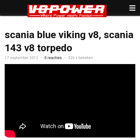
scania blue viking v8, scania
143 v8 torpedo
17 september 2012
0 reacties
326 x bekeken