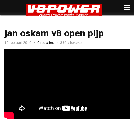
jan oskam v8 open pijp
10 februari 2010
0 reacties
336 x bekeken