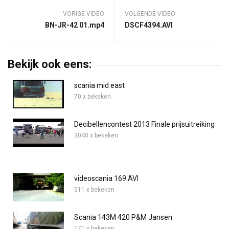
VORIGE VIDEO
VOLGENDE VIDEO
BN-JR-42 01.mp4
DSCF4394.AVI
Bekijk ook eens:
scania mid east
70 x bekeken
Decibellencontest 2013 Finale prijsuitreiking
3040 x bekeken
videoscania 169.AVI
511 x bekeken
Scania 143M 420 P&M Jansen
171 x bekeken