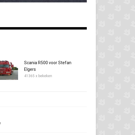
Scania R500 voor Stefan
Elgers
41365 x bekeken
e