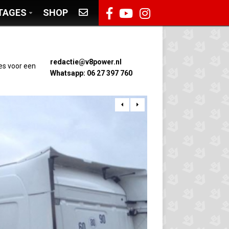
TAGES
SHOP
redactie@v8power.nl
es voor een
Whatsapp: 06 27 397 760

