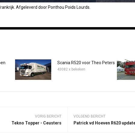
rankrijk. Afgeleverd door Ponthou Poids Lourds.
pen
Scania R520 voor Theo Peters
43082 x bekeken
VORIG BERICHT
VOLGEND BERICHT
Tekno Topper - Ceusters
Patrick vd Hoeven R620 updat