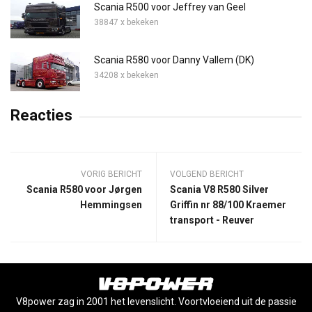
Scania R500 voor Jeffrey van Geel
38847 x bekeken
Scania R580 voor Danny Vallem (DK)
34208 x bekeken
Reacties
VORIG BERICHT
VOLGEND BERICHT
Scania R580 voor Jørgen
Scania V8 R580 Silver
Hemmingsen
Griffin nr 88/100 Kraemer
transport - Reuver
V8power zag in 2001 het levenslicht. Voortvloeiend uit de passie