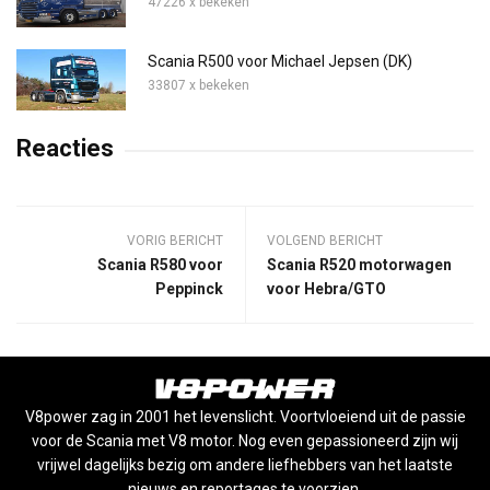
47226 x bekeken
Scania R500 voor Michael Jepsen (DK)
33807 x bekeken
Reacties
VORIG BERICHT
VOLGEND BERICHT
Scania R580 voor
Scania R520 motorwagen
Peppinck
voor Hebra/GTO
V8power zag in 2001 het levenslicht. Voortvloeiend uit de passie
voor de Scania met V8 motor. Nog even gepassioneerd zijn wij
vrijwel dagelijks bezig om andere liefhebbers van het laatste
nieuws en reportages te voorzien.