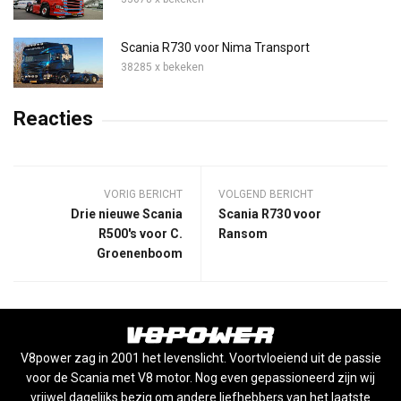
Scania R730 voor Nima Transport
38285 x bekeken
Reacties
VORIG BERICHT
VOLGEND BERICHT
Drie nieuwe Scania
Scania R730 voor
R500's voor C.
Ransom
Groenenboom
V8power zag in 2001 het levenslicht. Voortvloeiend uit de passie
voor de Scania met V8 motor. Nog even gepassioneerd zijn wij
vrijwel dagelijks bezig om andere liefhebbers van het laatste