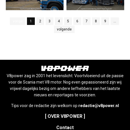
vorige
1
2
3
4
5
6
7
8
9
...
volgende
V8power zag in 2001 het levenslicht. Voortvloeiend uit de passie
voor de Scania met V8 motor. Nog even gepassioneerd zijn wij
vrijwel dagelijks bezig om andere liefhebbers van het laatste
nieuws en reportages te voorzien.
Tips voor de redactie zijn welkom op
redactie@v8power.nl
[ OVER V8POWER ]
Contact